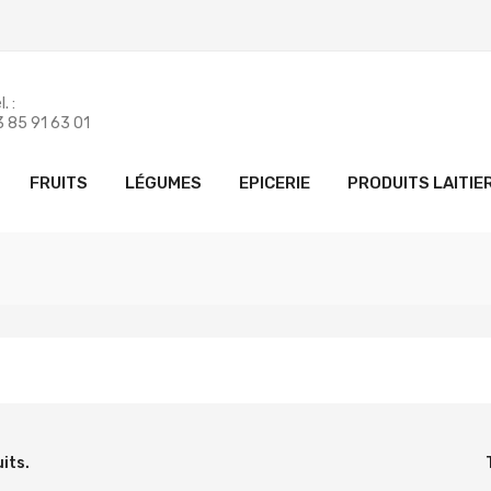
. :
 85 91 63 01
FRUITS
LÉGUMES
EPICERIE
PRODUITS LAITIE
uits.