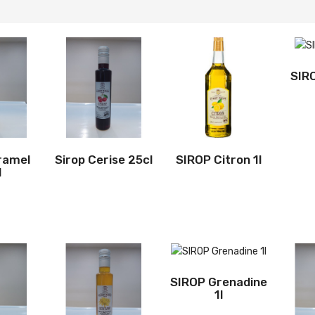
SIRO
ramel
Sirop Cerise 25cl
SIROP Citron 1l
l
SIROP Grenadine
1l