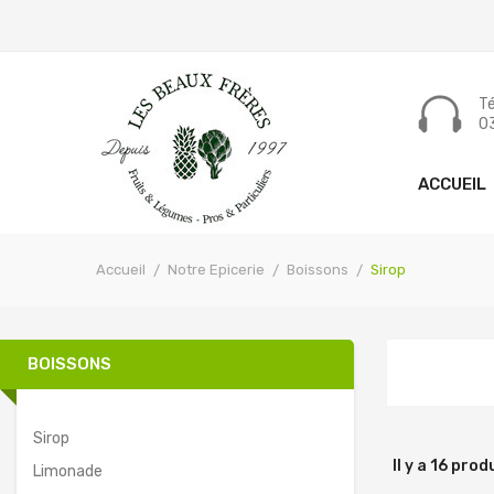
Tél
03
ACCUEIL
Accueil
Notre Epicerie
Boissons
Sirop
BOISSONS
Sirop
Il y a 16 prod
Limonade