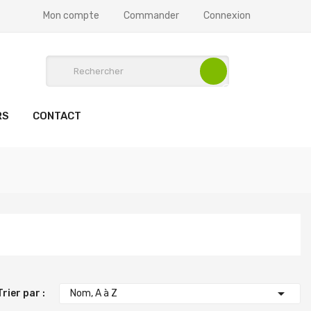
Mon compte
Commander
Connexion
RS
CONTACT

Trier par :
Nom, A à Z