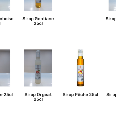
mboise
Sirop Gentiane
Siro
l
25cl
e 25cl
Sirop Orgeat
Sirop Pêche 25cl
Siro
25cl