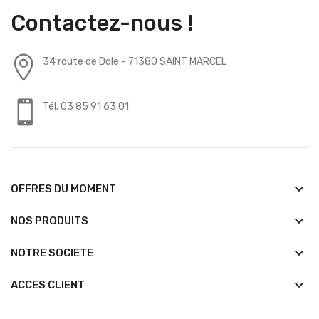
Contactez-nous !
34 route de Dole - 71380 SAINT MARCEL
Tél. 03 85 91 63 01
keyboard_arrow_down
OFFRES DU MOMENT
keyboard_arrow_down
NOS PRODUITS
keyboard_arrow_down
NOTRE SOCIETE
keyboard_arrow_down
ACCES CLIENT