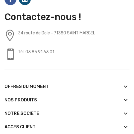
Contactez-nous !
34 route de Dole - 71380 SAINT MARCEL
Tél. 03 85 91 63 01
keyboard_arrow_down
OFFRES DU MOMENT
keyboard_arrow_down
NOS PRODUITS
keyboard_arrow_down
NOTRE SOCIETE
keyboard_arrow_down
ACCES CLIENT