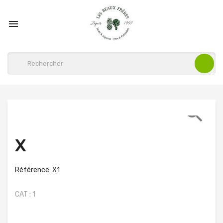


X
Référence: X1
CAT : 1