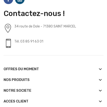
Contactez-nous !
34 route de Dole - 71380 SAINT MARCEL
Tél. 03 85 91 63 01
keyboard_arrow_down
OFFRES DU MOMENT
keyboard_arrow_down
NOS PRODUITS
keyboard_arrow_down
NOTRE SOCIETE
keyboard_arrow_down
ACCES CLIENT