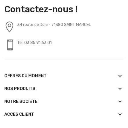
Contactez-nous !
34 route de Dole - 71380 SAINT MARCEL
Tél. 03 85 91 63 01
keyboard_arrow_down
OFFRES DU MOMENT
keyboard_arrow_down
NOS PRODUITS
keyboard_arrow_down
NOTRE SOCIETE
keyboard_arrow_down
ACCES CLIENT