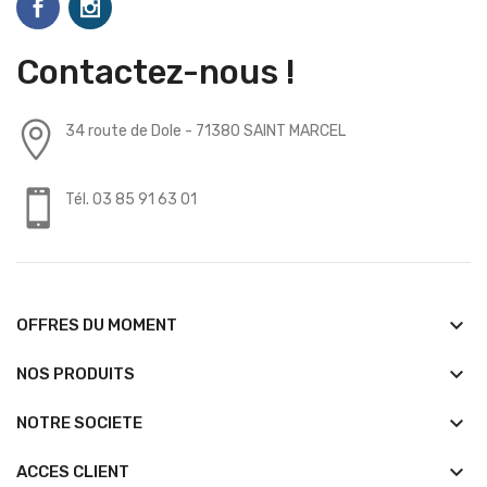
Contactez-nous !
34 route de Dole - 71380 SAINT MARCEL
Tél. 03 85 91 63 01
keyboard_arrow_down
OFFRES DU MOMENT
keyboard_arrow_down
NOS PRODUITS
keyboard_arrow_down
NOTRE SOCIETE
keyboard_arrow_down
ACCES CLIENT