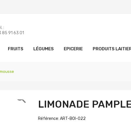
. :
 85 91 63 01
FRUITS
LÉGUMES
EPICERIE
PRODUITS LAITIE
emousse

LIMONADE PAMPL
Référence: ART-BOI-022