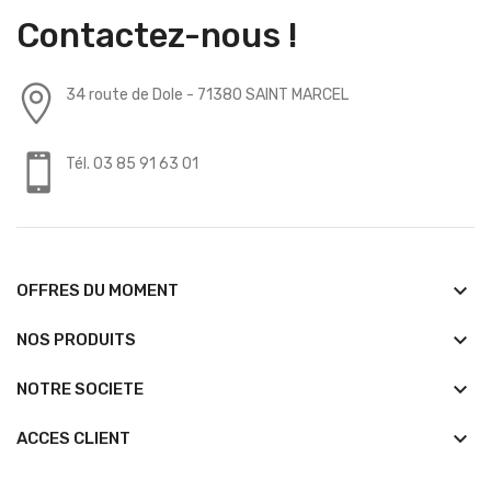
Contactez-nous !
34 route de Dole - 71380 SAINT MARCEL
Tél. 03 85 91 63 01
keyboard_arrow_down
OFFRES DU MOMENT
keyboard_arrow_down
NOS PRODUITS
keyboard_arrow_down
NOTRE SOCIETE
keyboard_arrow_down
ACCES CLIENT