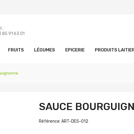
. :
 85 91 63 01
FRUITS
LÉGUMES
EPICERIE
PRODUITS LAITIE
guignonne
SAUCE BOURGUIG
Référence: ART-DES-012