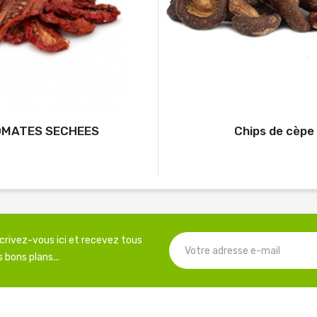
MATES SECHEES
Chips de cèpe
scrivez-vous ici et recevez tous
 bons plans...