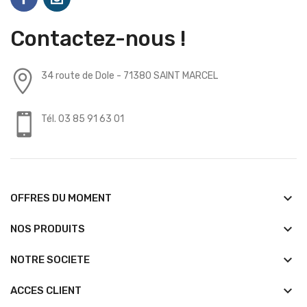
Contactez-nous !
34 route de Dole - 71380 SAINT MARCEL
Tél. 03 85 91 63 01
keyboard_arrow_down
OFFRES DU MOMENT
keyboard_arrow_down
NOS PRODUITS
keyboard_arrow_down
NOTRE SOCIETE
keyboard_arrow_down
ACCES CLIENT