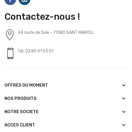
Contactez-nous !
34 route de Dole - 71380 SAINT MARCEL
Tél. 03 85 91 63 01
keyboard_arrow_down
OFFRES DU MOMENT
keyboard_arrow_down
NOS PRODUITS
keyboard_arrow_down
NOTRE SOCIETE
keyboard_arrow_down
ACCES CLIENT