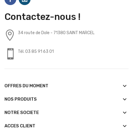
Contactez-nous !
34 route de Dole - 71380 SAINT MARCEL
Tél. 03 85 91 63 01
keyboard_arrow_down
OFFRES DU MOMENT
keyboard_arrow_down
NOS PRODUITS
keyboard_arrow_down
NOTRE SOCIETE
keyboard_arrow_down
ACCES CLIENT