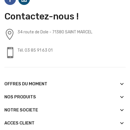
Contactez-nous !
34 route de Dole - 71380 SAINT MARCEL
Tél. 03 85 91 63 01
keyboard_arrow_down
OFFRES DU MOMENT
keyboard_arrow_down
NOS PRODUITS
keyboard_arrow_down
NOTRE SOCIETE
keyboard_arrow_down
ACCES CLIENT