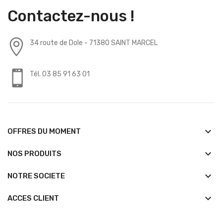
Contactez-nous !
34 route de Dole - 71380 SAINT MARCEL
Tél. 03 85 91 63 01
keyboard_arrow_down
OFFRES DU MOMENT
keyboard_arrow_down
NOS PRODUITS
keyboard_arrow_down
NOTRE SOCIETE
keyboard_arrow_down
ACCES CLIENT