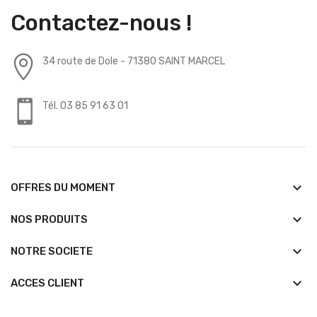
Contactez-nous !
34 route de Dole - 71380 SAINT MARCEL
Tél. 03 85 91 63 01
keyboard_arrow_down
OFFRES DU MOMENT
keyboard_arrow_down
NOS PRODUITS
keyboard_arrow_down
NOTRE SOCIETE
keyboard_arrow_down
ACCES CLIENT