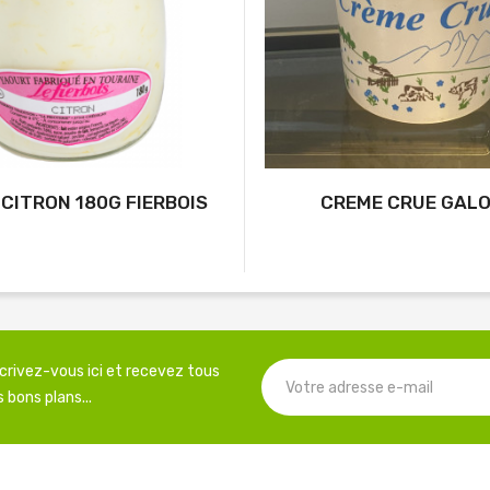
CITRON 180G FIERBOIS
CREME CRUE GAL
scrivez-vous ici et recevez tous
 bons plans...