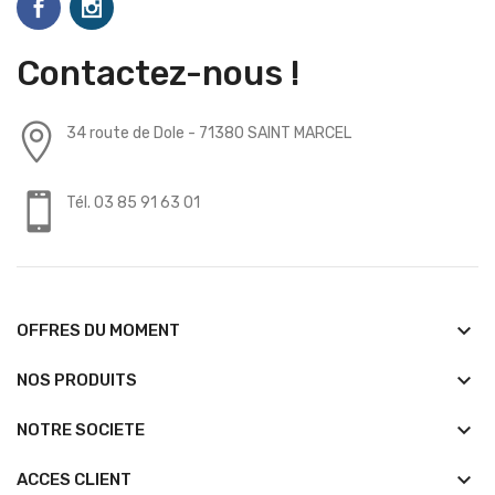
Contactez-nous !
34 route de Dole - 71380 SAINT MARCEL
Tél. 03 85 91 63 01
keyboard_arrow_down
OFFRES DU MOMENT
keyboard_arrow_down
NOS PRODUITS
keyboard_arrow_down
NOTRE SOCIETE
keyboard_arrow_down
ACCES CLIENT