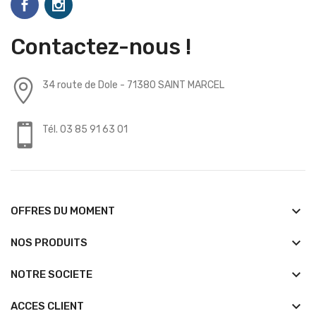
Contactez-nous !
34 route de Dole - 71380 SAINT MARCEL
Tél. 03 85 91 63 01
keyboard_arrow_down
OFFRES DU MOMENT
keyboard_arrow_down
NOS PRODUITS
keyboard_arrow_down
NOTRE SOCIETE
keyboard_arrow_down
ACCES CLIENT