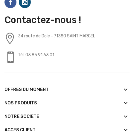
Contactez-nous !
34 route de Dole - 71380 SAINT MARCEL
Tél. 03 85 91 63 01
keyboard_arrow_down
OFFRES DU MOMENT
keyboard_arrow_down
NOS PRODUITS
keyboard_arrow_down
NOTRE SOCIETE
keyboard_arrow_down
ACCES CLIENT