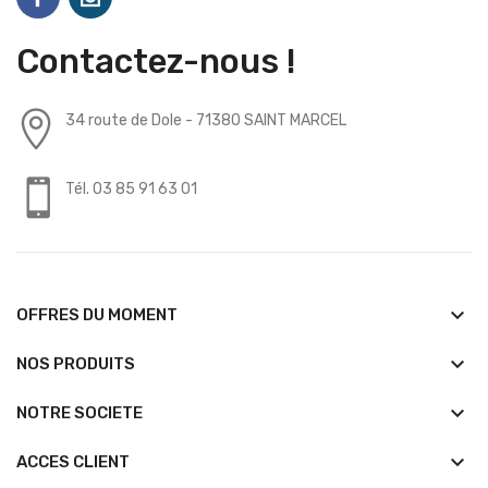
Contactez-nous !
34 route de Dole - 71380 SAINT MARCEL
Tél. 03 85 91 63 01
keyboard_arrow_down
OFFRES DU MOMENT
keyboard_arrow_down
NOS PRODUITS
keyboard_arrow_down
NOTRE SOCIETE
keyboard_arrow_down
ACCES CLIENT